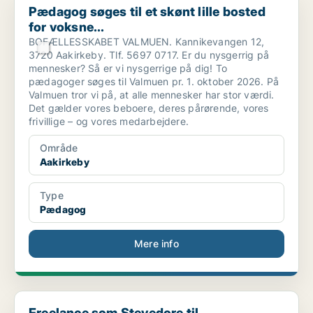
Pædagog søges til et skønt lille bosted
for voksne...
BOFÆLLESSKABET VALMUEN. Kannikevangen 12,
3720 Aakirkeby. Tlf. 5697 0717. Er du nysgerrig på
mennesker? Så er vi nysgerrige på dig! To
pædagoger søges til Valmuen pr. 1. oktober 2026. På
Valmuen tror vi på, at alle mennesker har stor værdi.
Det gælder vores beboere, deres pårørende, vores
frivillige – og vores medarbejdere.
Område
Aakirkeby
Type
Pædagog
Mere info
Freelance som Stevedore til Offshoreområde
Freelance som Stevedore til