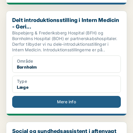
Delt introduktionsstilling i Intern Medicin - Geri...
Delt introduktionsstilling i Intern Medicin
- Geri...
Bispebjerg & Frederiksberg Hospital (BFH) og
Bornholms Hospital (BOH) er partnerskabshospitaler.
Derfor tilbyder vi nu dele-introduktionsstillinger i
Intern Medicin. Introduktionsstillingerne er på..
Område
Bornholm
Type
Læge
Mere info
Social og sundhedsassistent i aftenvagt på Klippeb...
Social og sundhedsassistent i aftenvagt