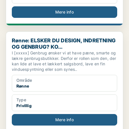
Mere info
Rønne: ELSKER DU DESIGN, INDRETNING OG GENBRUG? KO...
Rønne: ELSKER DU DESIGN, INDRETNING
OG GENBRUG? KO...
I [xxxxx] Genbrug ønsker vi at have pæne, smarte og
lækre genbrugsbutikker. Derfor er rollen som den, der
kan lide at lave et lækkert salgsbord, lave en fin
vinduespyntning eller som synes..
Område
Rønne
Type
Frivillig
Mere info