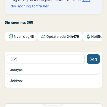
din søgning forfra her
.
Din søgning: 365
Nye i dag
48
Opdaterede 24h
479
Notifikat
Søg
Jobtype
Jobtype
PLATIN
Pædagog søges til et skønt lille bosted for voksne...