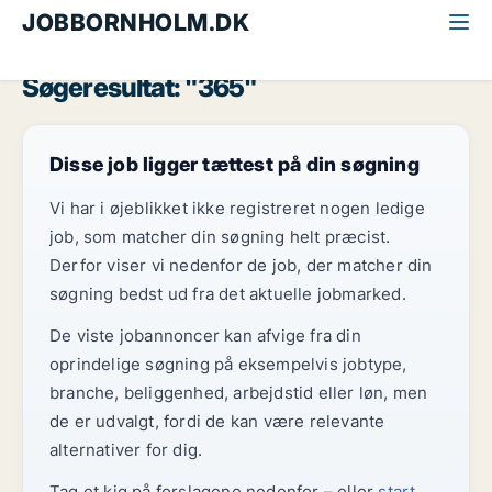
JOBBORNHOLM.DK
Alle jobs på Bornholm
365
Søgeresultat: "365"
Disse job ligger tættest på din søgning
Vi har i øjeblikket ikke registreret nogen ledige
job, som matcher din søgning helt præcist.
Derfor viser vi nedenfor de job, der matcher din
søgning bedst ud fra det aktuelle jobmarked.
De viste jobannoncer kan afvige fra din
oprindelige søgning på eksempelvis jobtype,
branche, beliggenhed, arbejdstid eller løn, men
de er udvalgt, fordi de kan være relevante
alternativer for dig.
Tag et kig på forslagene nedenfor – eller
start