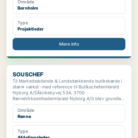
Område
Bornholm
Type
Projektleder
Mere info
SOUSCHEF
SOUSCHEF
Til Markedsledende & Landsdækkende butikskæde i
stærk vækst -med reference til ButikschefenHarald
Nyborg A/SÅkirkebyvej 53A, 3700
RønneVirksomhedenHarald Nyborg A/S blev grundla..
Område
Rønne
Type
Afdelingsleder