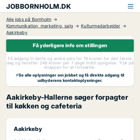
JOBBORNHOLM.DK
Alle jobs på Bornholm
Kommunikation, marketing, salg
Kulturmedarbejder
Aakirkeby
Få yderligere info om stillingen
Få adgang til dette og andre jobs for 19 kroner for den første
dag og herefter 249 kroner per 7 dage indtil opsigelse. Tryk på
knappen for at fortsætte.
⚡Se alle oplysninger om jobbet og få direkte adgang til
udbyderens kontaktoplysninger.
Aakirkeby-Hallerne søger forpagter
til køkken og cafeteria
Aakirkeby