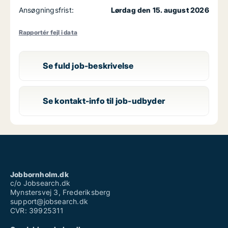
Ansøgningsfrist:
Lørdag den 15. august 2026
Rapportér fejl i data
Se fuld job-beskrivelse
Se kontakt-info til job-udbyder
Jobbornholm.dk
c/o Jobsearch.dk
Mynstersvej 3, Frederiksberg
support@jobsearch.dk
CVR: 39925311