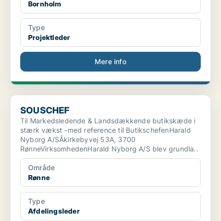
Bornholm
Type
Projektleder
Mere info
SOUSCHEF
SOUSCHEF
Til Markedsledende & Landsdækkende butikskæde i
stærk vækst -med reference til ButikschefenHarald
Nyborg A/SÅkirkebyvej 53A, 3700
RønneVirksomhedenHarald Nyborg A/S blev grundla..
Område
Rønne
Type
Afdelingsleder