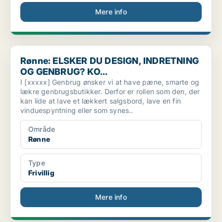
Mere info
Rønne: ELSKER DU DESIGN, INDRETNING OG GENBRUG? KO...
Rønne: ELSKER DU DESIGN, INDRETNING
OG GENBRUG? KO...
I [xxxxx] Genbrug ønsker vi at have pæne, smarte og
lækre genbrugsbutikker. Derfor er rollen som den, der
kan lide at lave et lækkert salgsbord, lave en fin
vinduespyntning eller som synes..
Område
Rønne
Type
Frivillig
Mere info