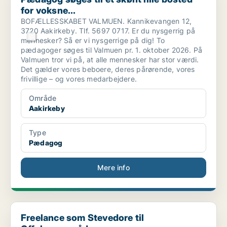
for voksne...
BOFÆLLESSKABET VALMUEN. Kannikevangen 12,
3720 Aakirkeby. Tlf. 5697 0717. Er du nysgerrig på
mennesker? Så er vi nysgerrige på dig! To
pædagoger søges til Valmuen pr. 1. oktober 2026. På
Valmuen tror vi på, at alle mennesker har stor værdi.
Det gælder vores beboere, deres pårørende, vores
frivillige – og vores medarbejdere.
Område
Aakirkeby
Type
Pædagog
Mere info
Freelance som Stevedore til Offshoreområde
Freelance som Stevedore til