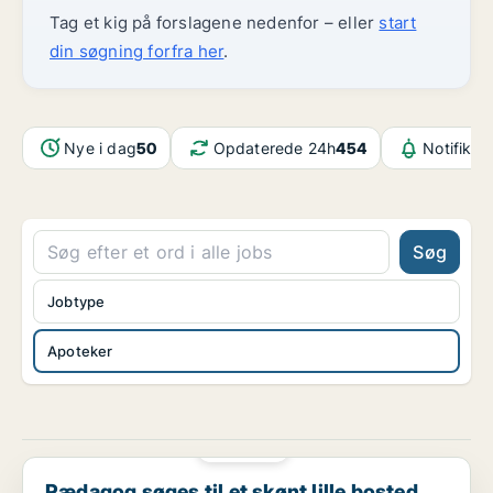
Tag et kig på forslagene nedenfor – eller
start
din søgning forfra her
.
Nye i dag
50
Opdaterede 24h
454
Notifikat
Søg
Jobtype
Apoteker
PLATIN
Pædagog søges til et skønt lille bosted for voksne...
Pædagog søges til et skønt lille bosted