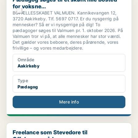
for voksne...
BOFÆLLESSKABET VALMUEN. Kannikevangen 12,
3720 Aakirkeby. Tlf. 5697 0717. Er du nysgerrig på
mennesker? Så er vi nysgerrige på dig! To
pædagoger søges til Valmuen pr. 1. oktober 2026. På
Valmuen tror vi på, at alle mennesker har stor værdi.
Det gælder vores beboere, deres pårørende, vores
frivillige – og vores medarbejdere.
Område
Aakirkeby
Type
Pædagog
Mere info
Freelance som Stevedore til Offshoreområde
Freelance som Stevedore til