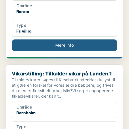
Område
Rønne
Type
Frivillig
Mere info
Vikarstilling: Tilkalder vikar på Lunden 1
Vikarstilling: Tilkalder vikar på Lunden 1
Tilkaldevikarer søges til KirsebærlundenHar du lyst til
at gøre en forskel for vores ældre beboere, og trives
du med et fleksibelt arbejdsliv?Vi søger engagerede
tilkaldevikarer, der kan t..
Område
Bornholm
Type