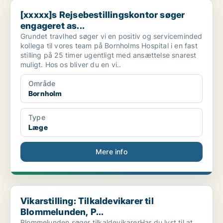
[xxxxx]s Rejsebestillingskontor søger engageret as...
[xxxxx]s Rejsebestillingskontor søger
engageret as...
Grundet travlhed søger vi en positiv og serviceminded
kollega til vores team på Bornholms Hospital i en fast
stilling på 25 timer ugentligt med ansættelse snarest
muligt. Hos os bliver du en vi..
Område
Bornholm
Type
Læge
Mere info
Vikarstilling: Tilkaldevikarer til Blommelunden, P...
Vikarstilling: Tilkaldevikarer til
Blommelunden, P...
Blommelunden søger tilkaldevikarerHar du lyst til at