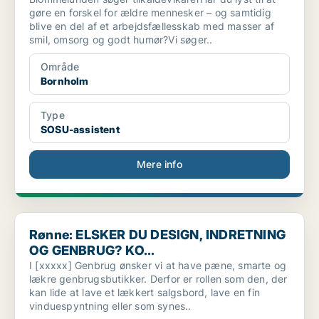
gøre en forskel for ældre mennesker – og samtidig
blive en del af et arbejdsfællesskab med masser af
smil, omsorg og godt humør?Vi søger..
Område
Bornholm
Type
SOSU-assistent
Mere info
Rønne: ELSKER DU DESIGN, INDRETNING OG GENBRUG? KO...
Rønne: ELSKER DU DESIGN, INDRETNING
OG GENBRUG? KO...
I [xxxxx] Genbrug ønsker vi at have pæne, smarte og
lækre genbrugsbutikker. Derfor er rollen som den, der
kan lide at lave et lækkert salgsbord, lave en fin
vinduespyntning eller som synes..