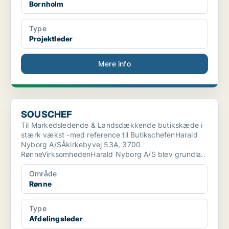
Bornholm
Type
Projektleder
Mere info
SOUSCHEF
SOUSCHEF
Til Markedsledende & Landsdækkende butikskæde i
stærk vækst -med reference til ButikschefenHarald
Nyborg A/SÅkirkebyvej 53A, 3700
RønneVirksomhedenHarald Nyborg A/S blev grundla..
Område
Rønne
Type
Afdelingsleder