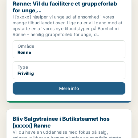
Rønne: Vil du facilitere et gruppeforløb
for unge,...
I [xxxxx] hjælper vi unge ud af ensomhed i vores
mange tilbud landet over. Lige nu er vi i gang med at
opstarte en af vores nye tilbudstyper på Bornholm i
Rønne – nemlig gruppeforløb for unge, d..
Område
Rønne
Type
Frivillig
Mere info
Bliv Salgstrainee i Butiksteamet hos [xxxxx] Rønne
Bliv Salgstrainee i Butiksteamet hos
[xxxxx] Rønne
Vil du have en uddannelse med fokus på salg,
salgsteknikker og kommunikation og samtidig starte