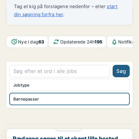
Tag et kig på forslagene nedenfor – eller
start
din søgning forfra her
.
Nye i dag
63
Opdaterede 24h
195
Notifikat
Søg
Jobtype
Børnepasser
PLATIN
Pædagog søges til et skønt lille bosted for voksne...
Pædagog søges til et skønt lille bosted