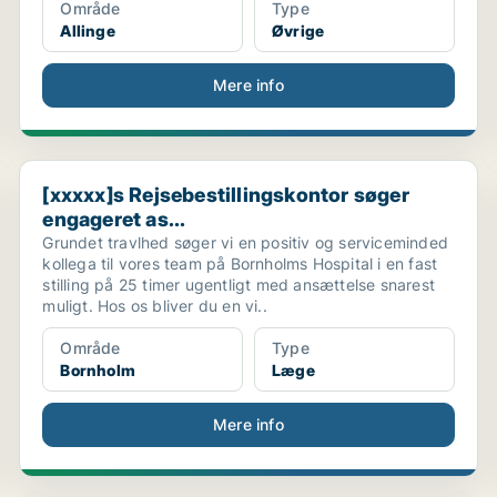
Område
Type
Allinge
Øvrige
Mere info
[xxxxx]s Rejsebestillingskontor søger engageret as...
[xxxxx]s Rejsebestillingskontor søger
engageret as...
Grundet travlhed søger vi en positiv og serviceminded
kollega til vores team på Bornholms Hospital i en fast
stilling på 25 timer ugentligt med ansættelse snarest
muligt. Hos os bliver du en vi..
Område
Type
Bornholm
Læge
Mere info