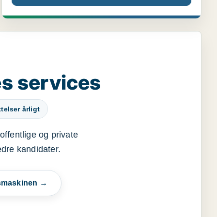
s services
elser årligt
offentlige og private
edre kandidater.
esmaskinen →