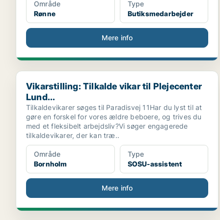
Område
Type
Rønne
Butiksmedarbejder
Mere info
Vikarstilling: Tilkalde vikar til Plejecenter Lund...
Vikarstilling: Tilkalde vikar til Plejecenter
Lund...
Tilkaldevikarer søges til Paradisvej 11Har du lyst til at
gøre en forskel for vores ældre beboere, og trives du
med et fleksibelt arbejdsliv?Vi søger engagerede
tilkaldevikarer, der kan træ..
Område
Type
Bornholm
SOSU-assistent
Mere info