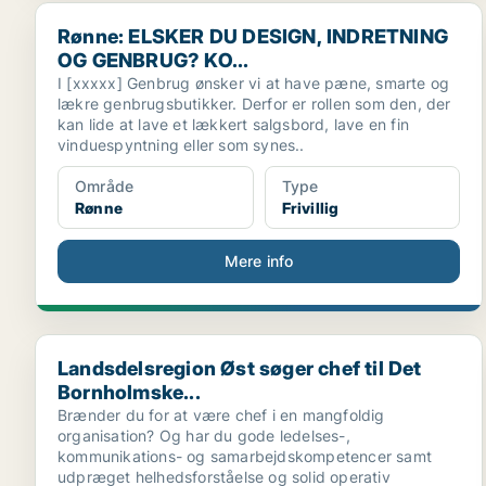
Rønne: ELSKER DU DESIGN, INDRETNING OG GENBRU
Rønne: ELSKER DU DESIGN, INDRETNING
OG GENBRUG? KO...
I [xxxxx] Genbrug ønsker vi at have pæne, smarte og
lækre genbrugsbutikker. Derfor er rollen som den, der
kan lide at lave et lækkert salgsbord, lave en fin
vinduespyntning eller som synes..
Område
Type
Rønne
Frivillig
Mere info
Landsdelsregion Øst søger chef til Det Bornholmske..
Landsdelsregion Øst søger chef til Det
Bornholmske...
Brænder du for at være chef i en mangfoldig
organisation? Og har du gode ledelses-,
kommunikations- og samarbejdskompetencer samt
udpræget helhedsforståelse og solid operativ