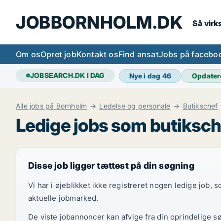
JOBBORNHOLM.DK
Så vir
Om os
Opret job
Kontakt os
Find ansat
Jobs på facebo
JOBSEARCH.DK I DAG
Nye i dag
46
Opdater
Alle jobs på Bornholm
Ledelse og personale
Butikschef
Ledige jobs som butiksche
Disse job ligger tættest på din søgning
Vi har i øjeblikket ikke registreret nogen ledige job,
aktuelle jobmarked.
De viste jobannoncer kan afvige fra din oprindelige s