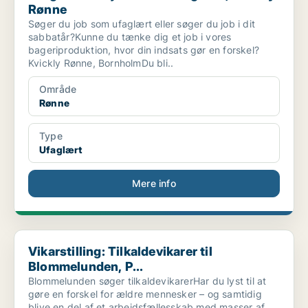
Rønne
Søger du job som ufaglært eller søger du job i dit
sabbatår?Kunne du tænke dig et job i vores
bageriproduktion, hvor din indsats gør en forskel?
Kvickly Rønne, BornholmDu bli..
Område
Rønne
Type
Ufaglært
Mere info
Vikarstilling: Tilkaldevikarer til Blommelunden, P...
Vikarstilling: Tilkaldevikarer til
Blommelunden, P...
Blommelunden søger tilkaldevikarerHar du lyst til at
gøre en forskel for ældre mennesker – og samtidig
blive en del af et arbejdsfællesskab med masser af