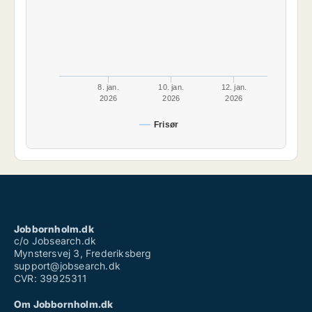
8. jan.
10. jan.
12. jan.
2026
2026
2026
Frisør
Jobbornholm.dk
c/o Jobsearch.dk
Mynstersvej 3, Frederiksberg
support@jobsearch.dk
CVR: 39925311
Om Jobbornholm.dk