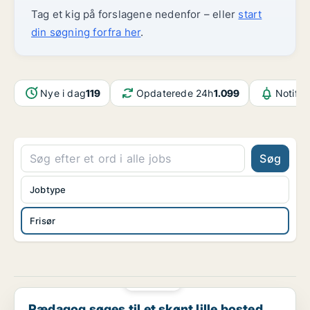
Tag et kig på forslagene nedenfor – eller
start
din søgning forfra her
.
Nye i dag
119
Opdaterede 24h
1.099
Notifik
Søg
Jobtype
Frisør
PLATIN
Pædagog søges til et skønt lille bosted for voksne...
Pædagog søges til et skønt lille bosted