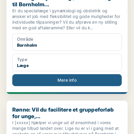
til Bornholm...
Er du speciallæge i gynækologi og obstetrik og
ønsker et job med fleksibilitet og gode muligheder for
individuelle tilpasninger? Vil du afprøve en ny stilling
med en god aftaleramme? Eller vil du k..
Område
Bornholm
Type
Læge
Mere info
Rønne: Vil du facilitere et gruppeforløb for unge,...
Rønne: Vil du facilitere et gruppeforløb
for unge,...
I [xxxxx] hjælper vi unge ud af ensomhed i vores
mange tilbud landet over. Lige nu er vi i gang med at
opstarte en af vores nye tilbudstyper på Bornholm i