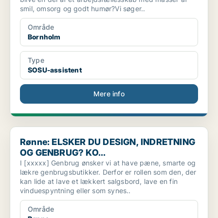
smil, omsorg og godt humør?Vi søger..
Område
Bornholm
Type
SOSU-assistent
Mere info
Rønne: ELSKER DU DESIGN, INDRETNING OG GENBRUG? KO...
Rønne: ELSKER DU DESIGN, INDRETNING
OG GENBRUG? KO...
I [xxxxx] Genbrug ønsker vi at have pæne, smarte og
lækre genbrugsbutikker. Derfor er rollen som den, der
kan lide at lave et lækkert salgsbord, lave en fin
vinduespyntning eller som synes..
Område