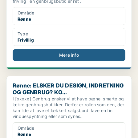
frivillig i en genbrugsbutik er ret .
Område
Rønne
Type
Frivillig
Mere info
Rønne: ELSKER DU DESIGN, INDRETNING OG GENBRUG? KO...
Rønne: ELSKER DU DESIGN, INDRETNING
OG GENBRUG? KO...
I [xxxxx] Genbrug ønsker vi at have pæne, smarte og
lækre genbrugsbutikker. Derfor er rollen som den, der
kan lide at lave et lækkert salgsbord, lave en fin
vinduespyntning eller som synes..
Område
Rønne