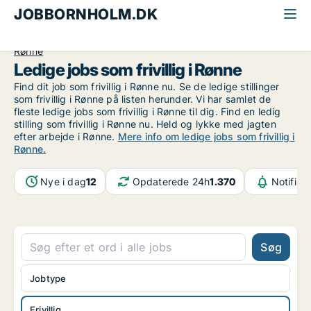
JOBBORNHOLM.DK
Alle jobs på Bornholm
Øvrige stillinger
Frivillig
Rønne
Ledige jobs som frivillig i Rønne
Find dit job som frivillig i Rønne nu. Se de ledige stillinger
som frivillig i Rønne på listen herunder. Vi har samlet de
fleste ledige jobs som frivillig i Rønne til dig. Find en ledig
stilling som frivillig i Rønne nu. Held og lykke med jagten
efter arbejde i Rønne.
Mere info om ledige jobs som frivillig i
Rønne.
Nye i dag
12
Opdaterede 24h
1.370
Notifika
Søg
Jobtype
Frivillig