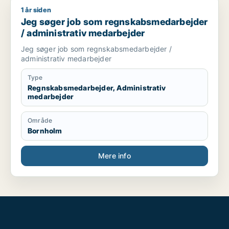
1 år siden
Jeg søger job som regnskabsmedarbejder / administrativ m
Jeg søger job som regnskabsmedarbejder
/ administrativ medarbejder
Jeg søger job som regnskabsmedarbejder /
administrativ medarbejder
Type
Regnskabsmedarbejder, Administrativ
medarbejder
Område
Bornholm
Mere info