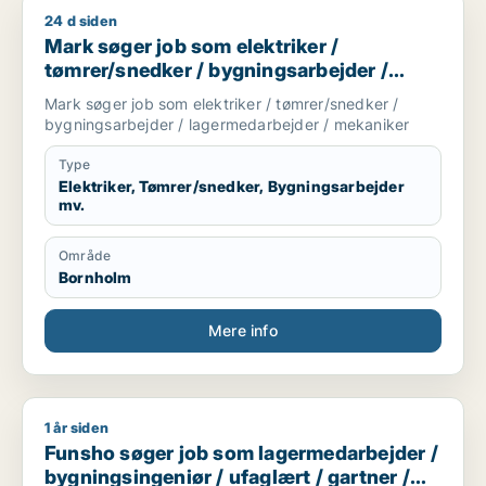
24 d siden
Mark søger job som elektriker / tømrer/snedker / bygningsa
Mark søger job som elektriker /
tømrer/snedker / bygningsarbejder /
lagermedarbejder / mekaniker
Mark søger job som elektriker / tømrer/snedker /
bygningsarbejder / lagermedarbejder / mekaniker
Type
Elektriker, Tømrer/snedker, Bygningsarbejder
mv.
Område
Bornholm
Mere info
1 år siden
Funsho søger job som lagermedarbejder / bygningsingeniør /
Funsho søger job som lagermedarbejder /
bygningsingeniør / ufaglært / gartner /