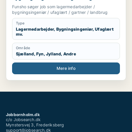
landbrug
Funsho søger job som lagermedarbejder /
bygningsingeniør / ufaglært / gartner / landbrug
Type
Lagermedarbejder, Bygningsingeniør, Ufaglært
mv.
Område
Sjælland, Fyn, Jylland, Andre
Mere info
Jobbornholm.dk
c/o Jobsearch.dk
Mynstersvej 3, Frederiksberg
support@jobsearch.dk