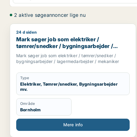
2 aktive søgeannoncer lige nu
24 d siden
Mark søger job som elektriker / tømrer/snedker / 
Mark søger job som elektriker /
tømrer/snedker / bygningsarbejder /
lagermedarbejder / mekaniker
Mark søger job som elektriker / tømrer/snedker /
bygningsarbejder / lagermedarbejder / mekaniker
Type
Elektriker, Tømrer/snedker, Bygningsarbejder
mv.
Område
Bornholm
Mere info