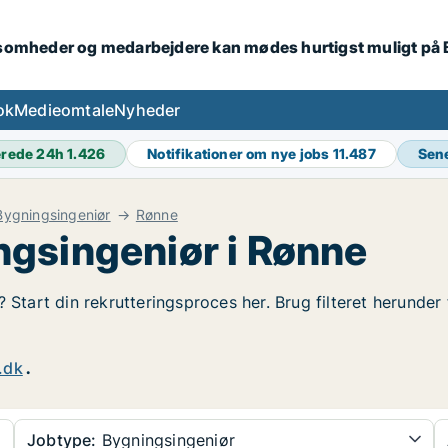
ksomheder og medarbejdere kan mødes hurtigst muligt på
ok
Medieomtale
Nyheder
erede 24h
1.426
Notifikationer om nye jobs
11.487
Sen
Bygningsingeniør
Rønne
gsingeniør i Rønne
 Start din rekrutteringsproces her. Brug filteret herunder
.dk
.
Jobtype:
Bygningsingeniør