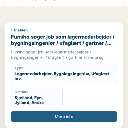
1 år siden
bygningsarbejder / lagermedarbejder / mekaniker
Funsho søger job som lagermedarbejder / bygningsing
Funsho søger job som lagermedarbejder /
bygningsingeniør / ufaglært / gartner /
landbrug
Funsho søger job som lagermedarbejder /
bygningsingeniør / ufaglært / gartner / landbrug
Type
Lagermedarbejder, Bygningsingeniør, Ufaglært
mv.
Område
Sjælland, Fyn,
Jylland, Andre
Mere info