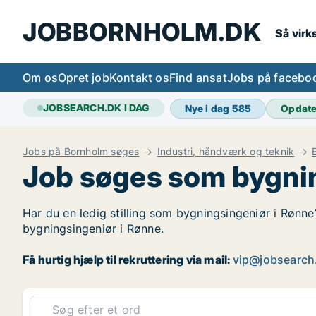
JOBBORNHOLM.DK
Så vir
Om os
Opret job
Kontakt os
Find ansat
Jobs på facebo
JOBSEARCH.DK I DAG
Nye i dag
585
Opdat
Jobs på Bornholm søges
Industri, håndværk og teknik
Job søges som bygnin
Har du en ledig stilling som bygningsingeniør i Rønne?
bygningsingeniør i Rønne.
Få hurtig hjælp til rekruttering via mail:
vip@jobsearch