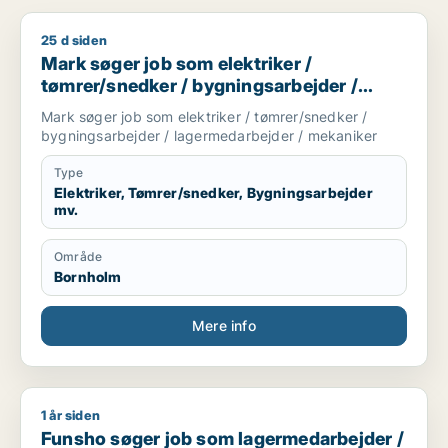
25 d siden
Mark søger job som elektriker / tømrer/snedker / bygningsa
Mark søger job som elektriker /
tømrer/snedker / bygningsarbejder /
lagermedarbejder / mekaniker
Mark søger job som elektriker / tømrer/snedker /
bygningsarbejder / lagermedarbejder / mekaniker
Type
Elektriker, Tømrer/snedker, Bygningsarbejder
mv.
Område
Bornholm
Mere info
1 år siden
Funsho søger job som lagermedarbejder / bygningsingeniør /
Funsho søger job som lagermedarbejder /