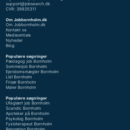
Hvis der er mulighed for hjælp med arbejdstilladelse
support@jobsearch.dk
CVR: 39925311
eller opholdstilladelse, vil jeg være meget
taknemmelig for at høre mere.
Om Jobbornholm.dk
Om Jobbornholm.dk
Venlig hilsen
Kontakt os
Ruzil
Medieomtale
Nyheder
Blog
Populære søgninger
Pædagog job Bornholm
Sommerjob Bornholm
Ejendomsmægler Bornholm
Lidl Bornholm
Frisør Bornholm
Maler Bornholm
Populære søgninger
Ufaglært job Bornholm
Scandic Bornholm
Apoteker på Bornholm
Psykolog Bornholm
Fysioterapeut Bornholm
Rengøring Bornholm