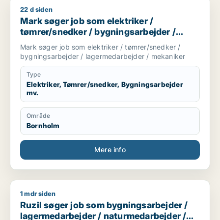
22 d siden
Mark søger job som elektriker / tømrer/snedker / bygningsa
Mark søger job som elektriker /
tømrer/snedker / bygningsarbejder /
lagermedarbejder / mekaniker
Mark søger job som elektriker / tømrer/snedker /
bygningsarbejder / lagermedarbejder / mekaniker
Type
Elektriker, Tømrer/snedker, Bygningsarbejder
mv.
Område
Bornholm
Mere info
1 mdr siden
Ruzil søger job som bygningsarbejder / lagermedarbejder / 
Ruzil søger job som bygningsarbejder /
lagermedarbejder / naturmedarbejder /