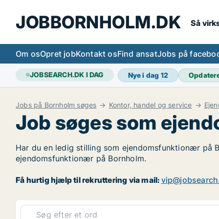
JOBBORNHOLM.DK
Så vir
Om os
Opret job
Kontakt os
Find ansat
Jobs på facebo
JOBSEARCH.DK I DAG
Nye i dag
12
Opdater
Jobs på Bornholm søges
Kontor, handel og service
Eje
Job søges som ejend
Har du en ledig stilling som ejendomsfunktionær på Bo
ejendomsfunktionær på Bornholm.
Få hurtig hjælp til rekruttering via mail:
vip@jobsearch