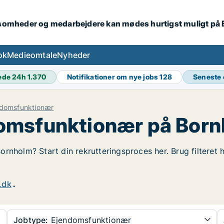
ksomheder og medarbejdere kan mødes hurtigst muligt på
ok
Medieomtale
Nyheder
ede 24h
1.370
Notifikationer om nye jobs
128
Seneste
ndomsfunktionær
omsfunktionær på Bor
rnholm? Start din rekrutteringsproces her. Brug filteret 
.dk
.
Jobtype:
Ejendomsfunktionær