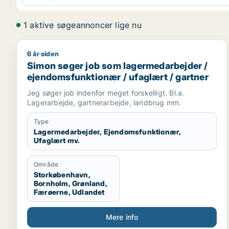
1 aktive søgeannoncer lige nu
6 år siden
Simon søger job som lagermedarbejder / ejendomsf
Simon søger job som lagermedarbejder /
ejendomsfunktionær / ufaglært / gartner
Jeg søger job indenfor meget forskelligt. Bl.a.
Lagerarbejde, gartnerarbejde, landbrug mm.
Type
Lagermedarbejder, Ejendomsfunktionær,
Ufaglært mv.
Område
Storkøbenhavn,
Bornholm, Grønland,
Færøerne, Udlandet
Mere info