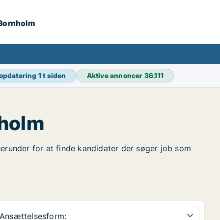
 Bornholm
 opdatering
1 t siden
Aktive annoncer
36.111
nholm
herunder for at finde kandidater der søger job som
Ansættelsesform: