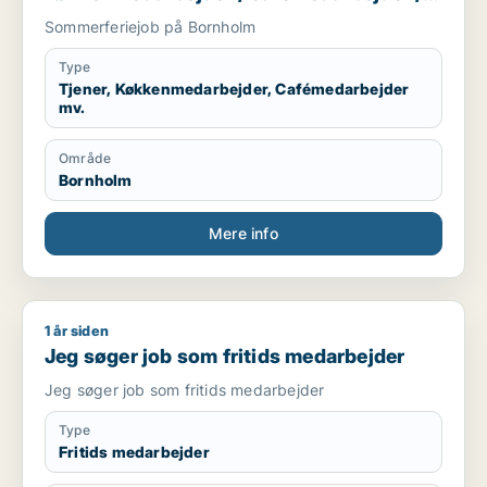
blomsterhandler / fritids medarbejder
Sommerferiejob på Bornholm
Type
Tjener, Køkkenmedarbejder, Cafémedarbejder
mv.
Område
Bornholm
Mere info
1 år siden
Jeg søger job som fritids medarbejder
Jeg søger job som fritids medarbejder
Jeg søger job som fritids medarbejder
Type
Fritids medarbejder