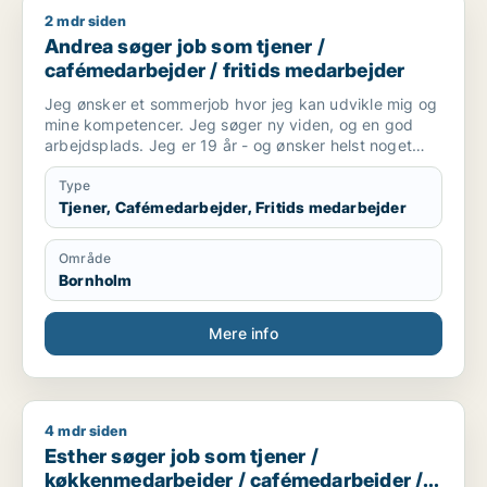
2 mdr siden
Andrea søger job som tjener / cafémedarbejder / fritids med
Andrea søger job som tjener /
cafémedarbejder / fritids medarbejder
Jeg ønsker et sommerjob hvor jeg kan udvikle mig og
mine kompetencer. Jeg søger ny viden, og en god
arbejdsplads. Jeg er 19 år - og ønsker helst noget
hvor jeg kan komme i kontakt med mennesker
Type
Tjener, Cafémedarbejder, Fritids medarbejder
Område
Bornholm
Mere info
4 mdr siden
Esther søger job som tjener / køkkenmedarbejder / cafémeda
Esther søger job som tjener /
køkkenmedarbejder / cafémedarbejder /