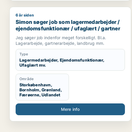
6 år siden
Simon søger job som lagermedarbejder / ejendomsf
Simon søger job som lagermedarbejder /
ejendomsfunktionær / ufaglært / gartner
Jeg søger job indenfor meget forskelligt. Bl.a.
Lagerarbejde, gartnerarbejde, landbrug mm.
Type
Lagermedarbejder, Ejendomsfunktionær,
Ufaglært mv.
Område
Storkøbenhavn,
Bornholm, Grønland,
Færøerne, Udlandet
Mere info