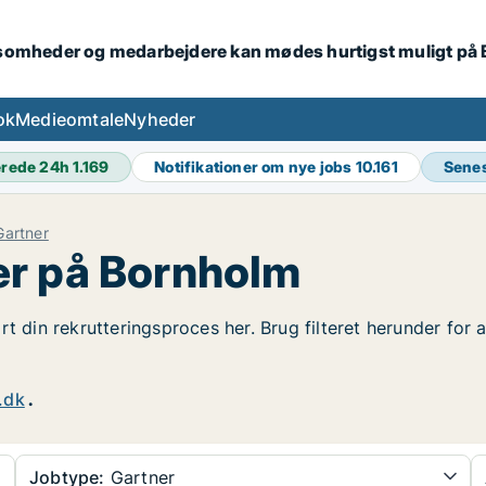
ksomheder og medarbejdere kan mødes hurtigst muligt på
ok
Medieomtale
Nyheder
erede 24h
1.169
Notifikationer om nye jobs
10.161
Senes
Gartner
er på Bornholm
rt din rekrutteringsproces her. Brug filteret herunder for
.dk
.
Jobtype:
Gartner