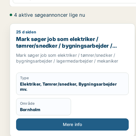
4 aktive søgeannoncer lige nu
25 d siden
Mark søger job som elektriker / tømrer/snedker / 
Mark søger job som elektriker /
tømrer/snedker / bygningsarbejder /
lagermedarbejder / mekaniker
Mark søger job som elektriker / tømrer/snedker /
bygningsarbejder / lagermedarbejder / mekaniker
Type
Elektriker, Tømrer/snedker, Bygningsarbejder
mv.
Område
Bornholm
Mere info