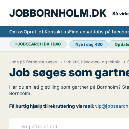
JOBBORNHOLM.DK
Så vir
Om os
Opret job
Kontakt os
Find ansat
Jobs på facebo
JOBSEARCH.DK I DAG
Nye i dag
430
Opdat
Jobs på Bornholm søges
Industri, håndværk og teknik
Job søges som gartn
Har du en ledig stilling som gartner på Bornholm? Sta
Bornholm.
Få hurtig hjælp til rekruttering via mail:
vip@jobsearch