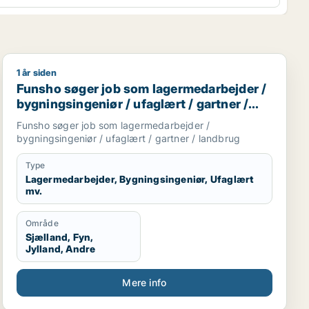
1 år siden
jder / naturmedarbejder / ufaglært / gartner
Funsho søger job som lagermedarbejder / bygningsinge
Funsho søger job som lagermedarbejder /
bygningsingeniør / ufaglært / gartner /
landbrug
Funsho søger job som lagermedarbejder /
bygningsingeniør / ufaglært / gartner / landbrug
Type
Lagermedarbejder, Bygningsingeniør, Ufaglært
mv.
Område
Sjælland, Fyn,
Jylland, Andre
Mere info