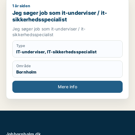
1 år siden
Jeg søger job som it-underviser / it-sikkerhedsspecialist
Jeg søger job som it-underviser / it-
sikkerhedsspecialist
Jeg søger job som it-underviser / it-
sikkerhedsspecialist
Type
IT-underviser, IT-sikkerhedsspecialist
Område
Bornholm
Mere info
Jobbornholm.dk