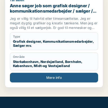
1 år siden
Anne søger job som grafisk designer / kommunikationsmedar
Anne søger job som grafisk designer /
kommunikationsmedarbejder / sælger /
kreativ medarbejder / børnepasser
Jeg er villig til halvtid eller timeansættelse. Jeg er
meget dygtig grafiker og kreativ tænkene. Men jeg er
også villig til et sælgerjob. Er god til mennesker og
folk kan lide mig. Jeg har tre børn og elsker dem. Så
tænker også evt. et job i en kreativ børnehave,
Type
efterskole undervisning eller andet formidling vil jeg
Grafisk designer, Kommunikationsmedarbejder,
Sælger mv.
være god til.
Område
Storkøbenhavn, Nordsjælland, Bornholm,
København, Midt-og Vestsjælland
Mere info