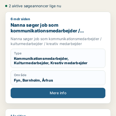
2 aktive søgeannoncer lige nu
6 mdr siden
Nanna søger job som kommunikationsmedarbejder / kulturme
Nanna søger job som
kommunikationsmedarbejder /
kulturmedarbejder / kreativ medarbejder
Nanna søger job som kommunikationsmedarbejder /
kulturmedarbejder / kreativ medarbejder
Type
Kommunikationsmedarbejder,
Kulturmedarbejder, Kreativ medarbejder
Område
Fyn, Bornholm, Århus
Mere info