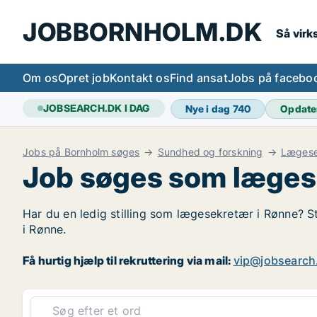
JOBBORNHOLM.DK
Så vir
Om os
Opret job
Kontakt os
Find ansat
Jobs på facebo
JOBSEARCH.DK I DAG
Nye i dag
740
Opdate
Jobs på Bornholm søges
Sundhed og forskning
Lægese
Job søges som læges
Har du en ledig stilling som lægesekretær i Rønne? St
i Rønne.
Få hurtig hjælp til rekruttering via mail:
vip@jobsearch