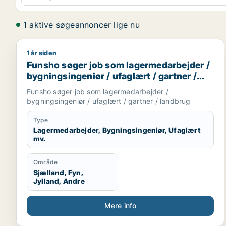
1 aktive søgeannoncer lige nu
1 år siden
Funsho søger job som lagermedarbejder / bygningsi
Funsho søger job som lagermedarbejder /
bygningsingeniør / ufaglært / gartner /
landbrug
Funsho søger job som lagermedarbejder /
bygningsingeniør / ufaglært / gartner / landbrug
Type
Lagermedarbejder, Bygningsingeniør, Ufaglært
mv.
Område
Sjælland, Fyn,
Jylland, Andre
Mere info