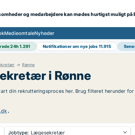
ksomheder og medarbejdere kan mødes hurtigst muligt på
ok
Medieomtale
Nyheder
rede 24h
1.291
Notifikationer om nye jobs
11.915
Sene
kretær
Rønne
ekretær i Rønne
art din rekrutteringsproces her. Brug filteret herunder f
.dk
.
Jobtype:
Lægesekretær