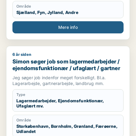
Ruzil
Område
Sjælland, Fyn, Jylland, Andre
Mere info
6 år siden
Simon søger job som lagermedarbejder / ejendomsfunktionær
Simon søger job som lagermedarbejder /
ejendomsfunktionær / ufaglært / gartner
Jeg søger job indenfor meget forskelligt. Bl.a.
Lagerarbejde, gartnerarbejde, landbrug mm.
Type
Lagermedarbejder, Ejendomsfunktionær,
Ufaglært mv.
Område
Storkøbenhavn, Bornholm, Grønland, Færøerne,
Udlandet