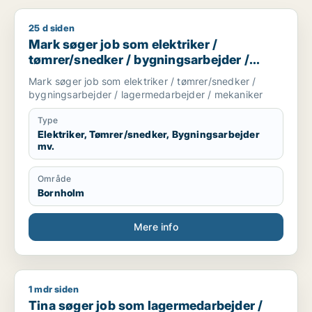
25 d siden
Mark søger job som elektriker / tømrer/snedker / bygningsa
Mark søger job som elektriker /
tømrer/snedker / bygningsarbejder /
lagermedarbejder / mekaniker
Mark søger job som elektriker / tømrer/snedker /
bygningsarbejder / lagermedarbejder / mekaniker
Type
Elektriker, Tømrer/snedker, Bygningsarbejder
mv.
Område
Bornholm
Mere info
1 mdr siden
Tina søger job som lagermedarbejder / ufaglært
Tina søger job som lagermedarbejder /