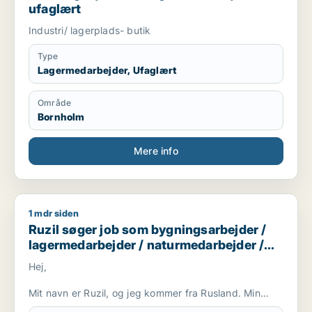
ufaglært
Industri/ lagerplads- butik
Type
Lagermedarbejder, Ufaglært
Område
Bornholm
Mere info
1 mdr siden
Ruzil søger job som bygningsarbejder / lagermedarbejder / 
Ruzil søger job som bygningsarbejder /
lagermedarbejder / naturmedarbejder /
ufaglært / gartner
Hej,
Mit navn er Ruzil, og jeg kommer fra Rusland. Min
kone er fra Sverige, og vi planlægger at flytte til