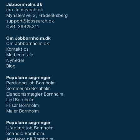
lokalsamfundet på Bornholm og opbygge et
Jobbornholm.dk
langsigtet liv på øen.
c/o Jobsearch.dk
Mynstersvej 3, Frederiksberg
Hvis der er mulighed for hjælp med arbejdstilladelse
support@jobsearch.dk
CVR: 39925311
eller opholdstilladelse, vil jeg være meget
taknemmelig for at høre mere.
Om Jobbornholm.dk
Om Jobbornholm.dk
Venlig hilsen
Kontakt os
Ruzil
Medieomtale
Nyheder
Blog
Populære søgninger
Pædagog job Bornholm
Sommerjob Bornholm
Ejendomsmægler Bornholm
Lidl Bornholm
Frisør Bornholm
Maler Bornholm
Populære søgninger
Ufaglært job Bornholm
Scandic Bornholm
Apoteker på Bornholm