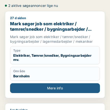
2 aktive søgeannoncer lige nu
27 d siden
Mark søger job som elektriker / tømrer/snedker / bygningsa
Mark søger job som elektriker /
tømrer/snedker / bygningsarbejder /
lagermedarbejder / mekaniker
Mark søger job som elektriker / tømrer/snedker /
bygningsarbejder / lagermedarbejder / mekaniker
Type
Elektriker, Tømrer/snedker, Bygningsarbejder
mv.
Område
Bornholm
Mere info