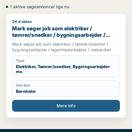
1 aktive søgeannoncer lige nu
24 d siden
Mark søger job som elektriker / tømrer/snedker / bygningsa
Mark søger job som elektriker /
tømrer/snedker / bygningsarbejder /
lagermedarbejder / mekaniker
Mark søger job som elektriker / tømrer/snedker /
bygningsarbejder / lagermedarbejder / mekaniker
Type
Elektriker, Tømrer/snedker, Bygningsarbejder
mv.
Område
Bornholm
Mere info