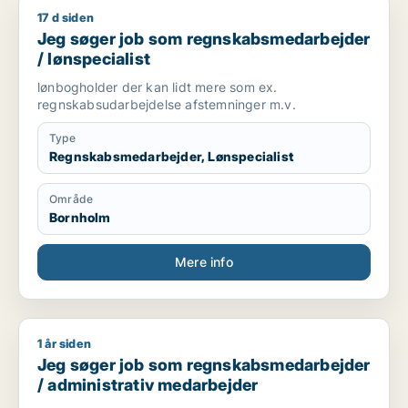
17 d siden
Jeg søger job som regnskabsmedarbejder / lønspecialist
Jeg søger job som regnskabsmedarbejder
/ lønspecialist
lønbogholder der kan lidt mere som ex.
regnskabsudarbejdelse afstemninger m.v.
Type
Regnskabsmedarbejder, Lønspecialist
Område
Bornholm
Mere info
1 år siden
Jeg søger job som regnskabsmedarbejder / administrativ m
Jeg søger job som regnskabsmedarbejder
/ administrativ medarbejder