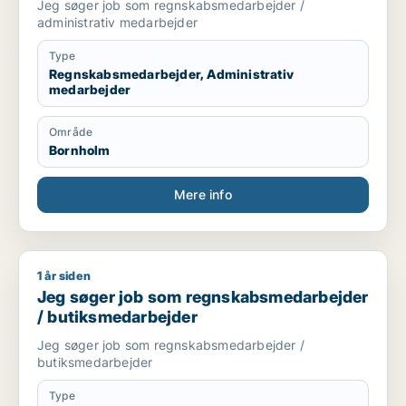
Jeg søger job som regnskabsmedarbejder /
administrativ medarbejder
Type
Regnskabsmedarbejder, Administrativ
medarbejder
Område
Bornholm
Mere info
1 år siden
Jeg søger job som regnskabsmedarbejder / butiksmedarbej
Jeg søger job som regnskabsmedarbejder
/ butiksmedarbejder
Jeg søger job som regnskabsmedarbejder /
butiksmedarbejder
Type