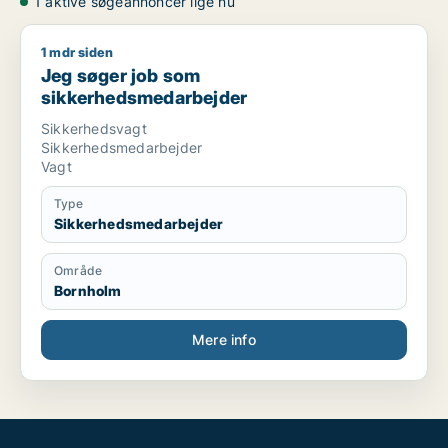
1 aktive søgeannoncer lige nu
1 mdr siden
Jeg søger job som sikkerhedsmedarbejder
Jeg søger job som
sikkerhedsmedarbejder
Sikkerhedsvagt
Sikkerhedsmedarbejder
Vagt
Type
Sikkerhedsmedarbejder
Område
Bornholm
Mere info