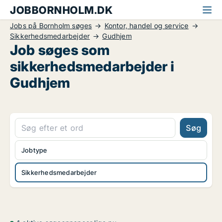
JOBBORNHOLM.DK
Jobs på Bornholm søges
Kontor, handel og service
Sikkerhedsmedarbejder
Gudhjem
Job søges som
sikkerhedsmedarbejder i
Gudhjem
Søg
Jobtype
Sikkerhedsmedarbejder