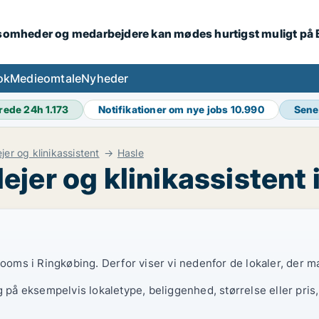
ksomheder og medarbejdere kan mødes hurtigst muligt på
ok
Medieomtale
Nyheder
rede 24h
1.173
Notifikationer om nye jobs
10.990
Sene
jer og klinikassistent
Hasle
jer og klinikassistent 
rooms i Ringkøbing. Derfor viser vi nedenfor de lokaler, der m
g på eksempelvis lokaletype, beliggenhed, størrelse eller pris