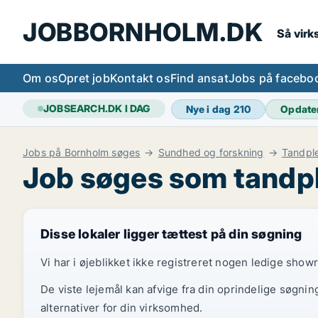
JOBBORNHOLM.DK
Så vir
Om os
Opret job
Kontakt os
Find ansat
Jobs på facebo
JOBSEARCH.DK I DAG
Nye i dag
210
Opdate
Jobs på Bornholm søges
Sundhed og forskning
Tandple
Job søges som tandple
Disse lokaler ligger tættest på din søgning
Vi har i øjeblikket ikke registreret nogen ledige show
De viste lejemål kan afvige fra din oprindelige søgnin
alternativer for din virksomhed.