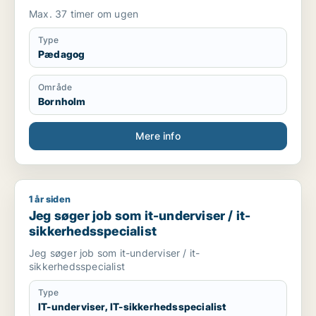
Max. 37 timer om ugen
Type
Pædagog
Område
Bornholm
Mere info
1 år siden
Jeg søger job som it-underviser / it-sikkerhedsspecialist
Jeg søger job som it-underviser / it-
sikkerhedsspecialist
Jeg søger job som it-underviser / it-
sikkerhedsspecialist
Type
IT-underviser, IT-sikkerhedsspecialist