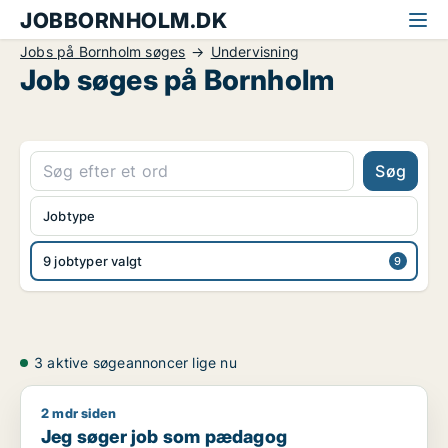
JOBBORNHOLM.DK
Jobs på Bornholm søges
Undervisning
Job søges på Bornholm
Søg
Jobtype
9 jobtyper valgt
3 aktive søgeannoncer lige nu
2 mdr siden
Jeg søger job som pædagog
Jeg søger job som pædagog