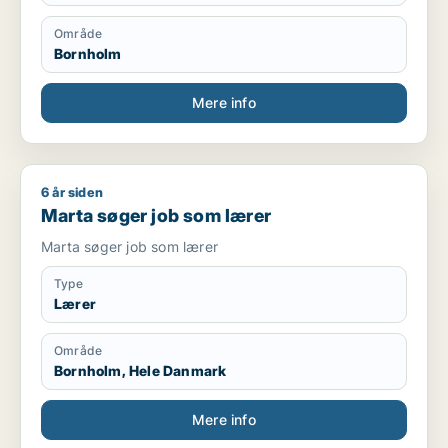
Område
Bornholm
Mere info
6 år siden
Marta søger job som lærer
Marta søger job som lærer
Marta søger job som lærer
Type
Lærer
Område
Bornholm, Hele Danmark
Mere info