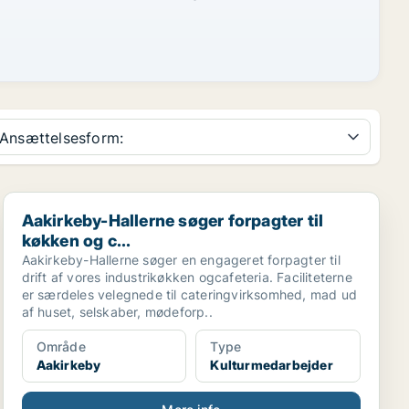
Ansættelsesform:
Aakirkeby-Hallerne søger forpagter til køkken og c...
Aakirkeby-Hallerne søger forpagter til
køkken og c...
Aakirkeby-Hallerne søger en engageret forpagter til
drift af vores industrikøkken ogcafeteria. Faciliteterne
er særdeles velegnede til cateringvirksomhed, mad ud
af huset, selskaber, mødeforp..
Område
Type
Aakirkeby
Kulturmedarbejder