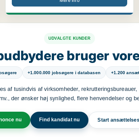
Mere info
UDVALGTE KUNDER
budbydere bruger vore
obsøgere
+1.000.000 jobsøgere i databasen
+1.200 ansætt
s af tusindvis af virksomheder, rekrutteringsbureauer, 
mv., der ønsker høj synlighed, flere henvendelser og b
nnonce nu
Find kandidat nu
Start ansættels