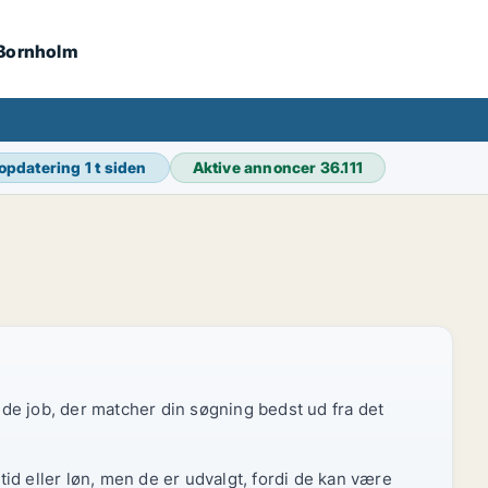
 Bornholm
 opdatering
1 t siden
Aktive annoncer
36.111
r de job, der matcher din søgning bedst ud fra det
id eller løn, men de er udvalgt, fordi de kan være