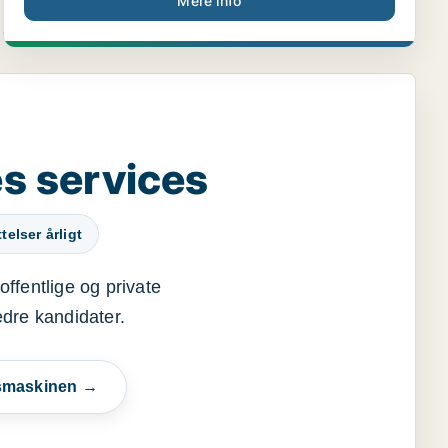
Mere info
s services
elser årligt
offentlige og private
edre kandidater.
esmaskinen →