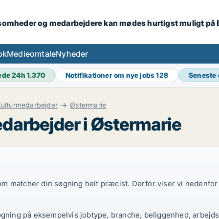
ksomheder og medarbejdere kan mødes hurtigst muligt på
ok
Medieomtale
Nyheder
ede 24h
1.370
Notifikationer om nye jobs
128
Seneste
ulturmedarbejder
Østermarie
darbejder i Østermarie
 som matcher din søgning helt præcist. Derfor viser vi nedenfo
øgning på eksempelvis jobtype, branche, beliggenhed, arbejdst