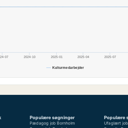
24-07
2024-10
2025-01
2025-04
2025-07
Kulturmedarbejder
k
Populære søgninger
Populære 
Pædagog job Bornholm
Ufaglært jo