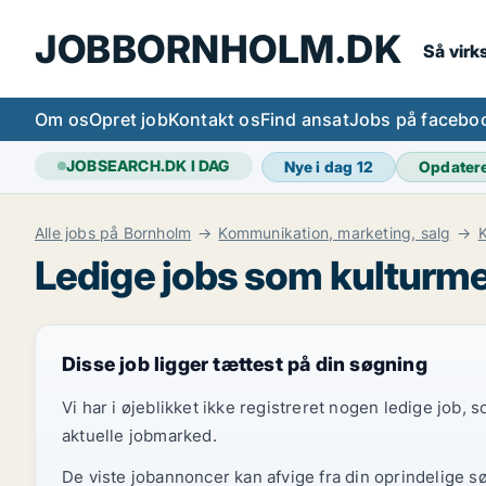
JOBBORNHOLM.DK
Så vir
Om os
Opret job
Kontakt os
Find ansat
Jobs på facebo
JOBSEARCH.DK I DAG
Nye i dag
12
Opdater
Alle jobs på Bornholm
Kommunikation, marketing, salg
K
Ledige jobs som kulturme
Disse job ligger tættest på din søgning
Vi har i øjeblikket ikke registreret nogen ledige job,
aktuelle jobmarked.
De viste jobannoncer kan afvige fra din oprindelige s