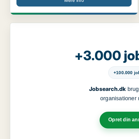
Mere info
+3.000 jo
+100.000 j
Jobsearch.dk
bruge
organisationer 
Opret din a