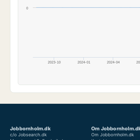
0
2023-10
2024-01
2024-04
20
Jobbornholm.dk
Om Jobbornholm.d
c/o Jobsearch.dk
Om Jobbornholm.dk