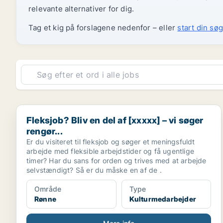
relevante alternativer for dig.
Tag et kig på forslagene nedenfor – eller
start din søg
Fleksjob? Bliv en del af [xxxxx] – vi søger rengør...
Fleksjob? Bliv en del af [xxxxx] – vi søger
rengør...
Er du visiteret til fleksjob og søger et meningsfuldt
arbejde med fleksible arbejdstider og få ugentlige
timer? Har du sans for orden og trives med at arbejde
selvstændigt? Så er du måske en af de .
Område
Type
Rønne
Kulturmedarbejder