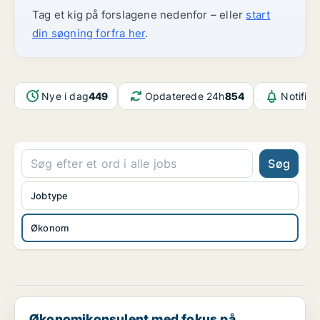
Tag et kig på forslagene nedenfor – eller
start
din søgning forfra her
.
Nye i dag
449
Opdaterede 24h
854
Notifika
Søg
Jobtype
Økonom
Økonomikonsulent med fokus på økonomi og udvikling
Økonomikonsulent med fokus på