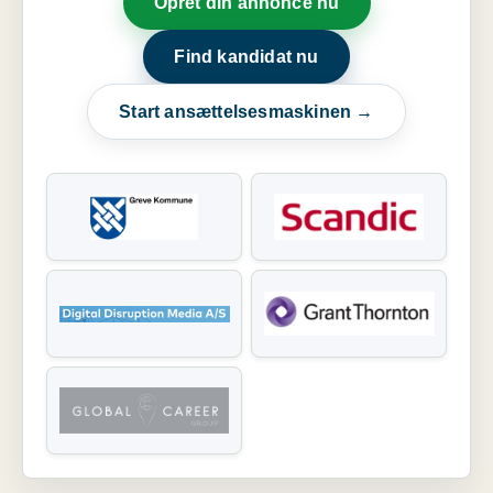
Opret din annonce nu
Find kandidat nu
Start ansættelsesmaskinen →