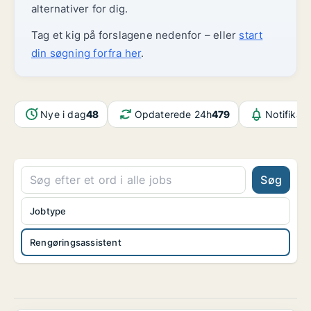
alternativer for dig.
Tag et kig på forslagene nedenfor – eller
start
din søgning forfra her
.
Nye i dag
48
Opdaterede 24h
479
Notifikat
Søg
Jobtype
Rengøringsassistent