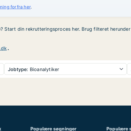
ning forfra her
.
e? Start din rekrutteringsproces her. Brug filteret herunde
.dk
.
Jobtype:
Bioanalytiker
k
Populære søgninger
Populære 