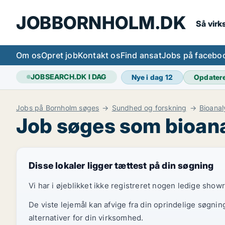
JOBBORNHOLM.DK
Så vir
Om os
Opret job
Kontakt os
Find ansat
Jobs på facebo
JOBSEARCH.DK I DAG
Nye i dag
12
Opdater
Jobs på Bornholm søges
Sundhed og forskning
Bioanal
Job søges som bioana
Disse lokaler ligger tættest på din søgning
Vi har i øjeblikket ikke registreret nogen ledige show
De viste lejemål kan afvige fra din oprindelige søgnin
alternativer for din virksomhed.