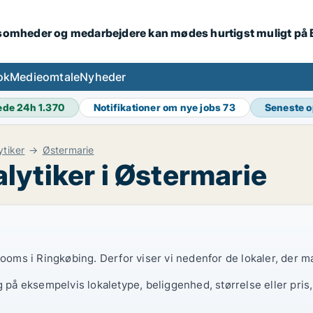
ksomheder og medarbejdere kan mødes hurtigst muligt på
ok
Medieomtale
Nyheder
ede 24h
1.370
Notifikationer om nye jobs
73
Seneste 
ytiker
Østermarie
lytiker i Østermarie
rooms i Ringkøbing. Derfor viser vi nedenfor de lokaler, der m
g på eksempelvis lokaletype, beliggenhed, størrelse eller pris