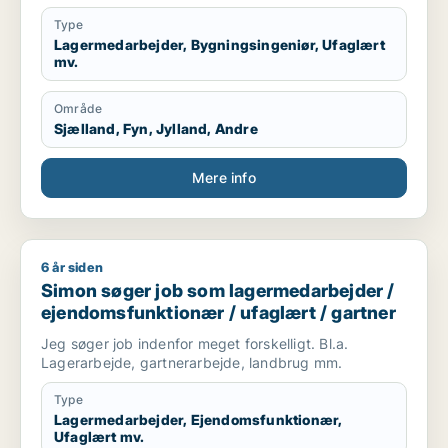
Hvis der er mulighed for hjælp med arbejdstilladelse
Type
eller opholdstilladelse, vil jeg være meget
Lagermedarbejder, Bygningsingeniør, Ufaglært
taknemmelig for at høre mere.
mv.
Venlig hilsen
Ruzil
Område
Sjælland, Fyn, Jylland, Andre
Mere info
6 år siden
Simon søger job som lagermedarbejder / ejendomsfunktionær
Simon søger job som lagermedarbejder /
ejendomsfunktionær / ufaglært / gartner
Jeg søger job indenfor meget forskelligt. Bl.a.
Lagerarbejde, gartnerarbejde, landbrug mm.
Type
Lagermedarbejder, Ejendomsfunktionær,
Ufaglært mv.