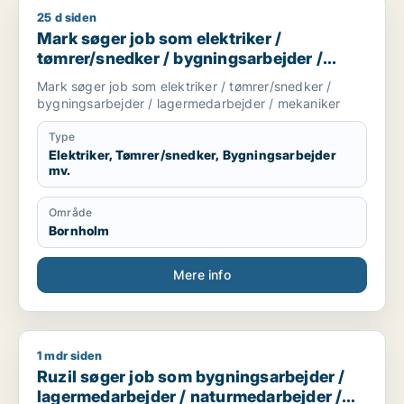
25 d siden
Mark søger job som elektriker / tømrer/snedker / bygningsa
Mark søger job som elektriker /
tømrer/snedker / bygningsarbejder /
lagermedarbejder / mekaniker
Mark søger job som elektriker / tømrer/snedker /
bygningsarbejder / lagermedarbejder / mekaniker
Type
Elektriker, Tømrer/snedker, Bygningsarbejder
mv.
Område
Bornholm
Mere info
1 mdr siden
Ruzil søger job som bygningsarbejder / lagermedarbejder / 
Ruzil søger job som bygningsarbejder /
lagermedarbejder / naturmedarbejder /